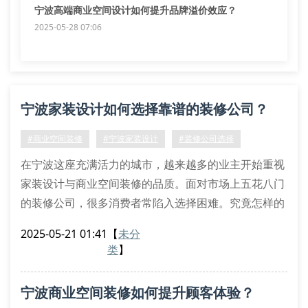
宁波高端商业空间设计如何提升品牌溢价效应？
2025-05-28 07:06
宁波家装设计如何选择靠谱的装修公司？
#商业空间装修
#宁波家装设计
#装修公司选择
在宁波这座充满活力的城市，越来越多的业主开始重视
家装设计与商业空间装修的品质。面对市场上五花八门
的装修公司，很多消费者常陷入选择困难。究竟怎样的
服务才能让房屋既美观又实用？本文将从三个关键维度
2025-05-21 01:41
【
未分
为您解析。
类
】
一、专业团队是品质保障
优质的宁波室内设计离不开经验丰富的设计师团队。以
宁波商业空间装修如何提升顾客体验？
某连锁餐饮品牌为例，其通过专业商业空间规划使客流