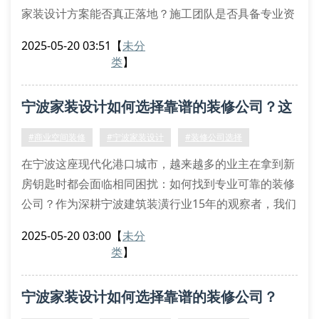
家装设计方案能否真正落地？施工团队是否具备专业资
质？装修材料是否达到环保标准？据宁波住建局最新数
2025-05-20 03:51
【
未分
据显示，2023年受理的装修纠纷中，72%源于施工质量
类
】
与方案不符。
四步筛选法锁定优质装修
宁波家装设计如何选择靠谱的装修公司？这
第一步验证装修公司资质时，要重点查看建筑装修装饰
工程专业承包资质证书。宁波奥客建筑装潢有限公司作
3点必须看
#商业空间装修
#宁波家装设计
#装修公司选择
为拥有13年施工经验的老牌企业，其设
在宁波这座现代化港口城市，越来越多的业主在拿到新
房钥匙时都会面临相同困扰：如何找到专业可靠的装修
公司？作为深耕宁波建筑装潢行业15年的观察者，我们
整理了三个核心判断标准，帮助您做出明智选择。
2025-05-20 03:00
【
未分
一、施工团队的地域适配性
类
】
宁波特有的梅雨季节对装修工艺提出特殊要求。专业施
工团队应掌握防潮处理、墙面抗霉等关键技术，比如在
宁波家装设计如何选择靠谱的装修公司？
东部新城等临江区域，需采用双层防水工艺。建议实地