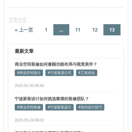
宁波奥客建筑装潢有限公司拥有建筑装修装饰工程专业
承包资质，其设计团队持有国家注册室内设计师证书。
在考察装修公司时，建议重点查看企业的营业执照、施
文章分页
工资质证书以及设计师的执业资格证明。专业的施工团
« 上一页
1
…
11
12
13
最新文章
商业空间装修如何兼顾功能布局与视觉美学？
#商业空间设计
#宁波装潢公司
#工装优化
2025-05-30 08:48
宁波家装设计如何挑选靠谱的装修团队？
#商业空间装修
#宁波家装设计
#室内设计技巧
2025-05-24 08:00