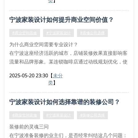
类
】
纷源于前期沟通不充分。
四步鉴定装修公司实力
宁波家装设计如何提升商业空间价值？
资质证书查真伪
查看装修公司是否具备建筑装修装饰工程专业承包资
#商业空间装修
#宁波家装设计
#装修公司选择
质，特别注意注册资金与施工范围是否匹配。宁波市住
为什么商业空间需要专业设计？
建局官网可验证企业资质信息
在宁波这座经济活跃的城市，店铺装修效果直接影响客
流量和品牌形象。某连锁咖啡店通过动线规划优化，使
点单效率提升40%，月营业额增长超15%。专业团队会
2025-05-20 23:30
【
未分
结合空间功能分区和灯光氛围设计，将200平米的店面
类
】
打造出500平米的视觉体验。
餐饮空间：需考虑厨房设备布局与消防规范要求
宁波家装设计如何选择靠谱的装修公司？
办公场所：注重工位隔音处理和会议系统集成
零
#商业空间装修
#宁波家装设计
#装修公司选择
装修前的灵魂三问
在宁波准备装修的业主们，是否经常纠结这几个问题：