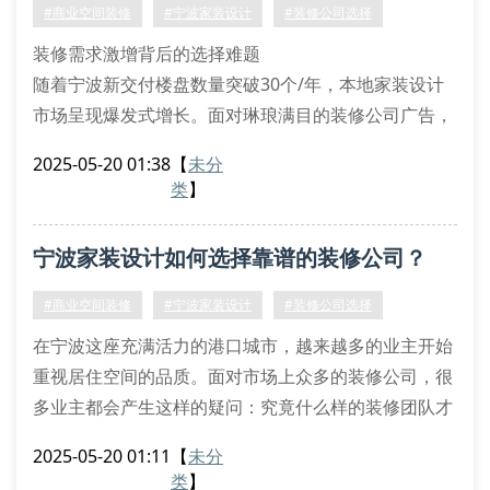
考察在建工地，重点查看水电管线排布是
#商业空间装修
#宁波家装设计
#装修公司选择
装修需求激增背后的选择难题
随着宁波新交付楼盘数量突破30个/年，本地家装设计
市场呈现爆发式增长。面对琳琅满目的装修公司广告，
业主常陷入选择困境：施工质量如何保障？设计方案能
2025-05-20 01:38
【
未分
否落地？预算会不会超支？这些痛点直接影响着装修体
类
】
验。
专业装修公司必备的6大要素
宁波家装设计如何选择靠谱的装修公司？
1. 实体样板间考察
正规的宁波家装设计企业都会设置材料展示区，例如奥
#商业空间装修
#宁波家装设计
#装修公司选择
客装饰在鄞州区的2000㎡展厅，客户可直观对比18种
在宁波这座充满活力的港口城市，越来越多的业主开始
瓷砖铺贴效果。
重视居住空间的品质。面对市场上众多的装修公司，很
多业主都会产生这样的疑问：究竟什么样的装修团队才
能真正实现我的家装设计需求？
2025-05-20 01:11
【
未分
一、专业资质是首要考量
类
】