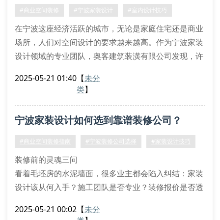
量提升40%。正规装修公司应配备施工监理全程把控，
#商业空间装修
#宁波家装设计
#室内设计技巧
采用标准化装修流程，确保
在宁波这座经济活跃的城市，无论是家庭住宅还是商业
场所，人们对空间设计的要求越来越高。作为宁波家装
设计领域的专业团队，奥客建筑装潢有限公司发现，许
多商家在规划商业空间时，常常面临一个难题：如何通
2025-05-21 01:40
【
未分
过装修设计吸引更多顾客并提升停留时间？
类
】
一、商业空间设计的核心原则
商业空间装修的关键在于平衡功能性与视觉美感。以宁
宁波家装设计如何选到靠谱装修公司？
波某连锁咖啡店为例，设计师通过开放式吧台布局增强
互动感，搭配暖色调灯光营造温馨氛围
#商业空间装修指南
#宁波装修公司选择
#家装设计技巧
装修前的灵魂三问
看着毛坯房的水泥墙面，很多业主都会陷入纠结：家装
设计该从何入手？施工团队是否专业？装修报价是否透
明？这三个问题恰是选择装修公司的关键切入点。宁波
2025-05-21 00:02
【
未分
奥客建筑装潢有限公司市场部调研显示，86%的装修纠