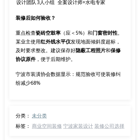
设计团队
3人小组
全案设计师+水电专家
装修后如何验收？
重点检查
瓷砖空鼓率
（应＜5%）和
门窗密封性
。
某业主使用
红外线水平仪
发现地面倾斜度超标，
及时要求整改。建议保存好
隐蔽工程照片
和
保修
协议原件
，便于后期维护。
宁波市装潢协会数据显示：规范验收可使装修纠
纷减少68%
分类：
未分类
标签：
商业空间装修
宁波家装设计
装修公司选择