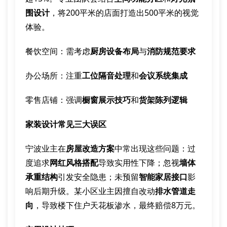
围设计
，将200平米的店面打造出500平米的视觉
体验。
餐饮空间：需考虑
厨房设备布局
与
消防规范要求
办公场所：注重
工位隔音处理
和
会议系统集成
零售店铺：强调
橱窗展示技巧
和
货架陈列逻辑
家装设计常见三大误区
宁波业主在
房屋改造方案
中常出现这些问题：过
度追求
网红风格搭配
导致实用性下降；忽视
墙体
承重结构
引发安全隐患；未预留
智能家居接口
影
响后期升级。某小区业主因擅自改动
排水管道走
向
，导致楼下住户天花板渗水，最终赔偿8万元。