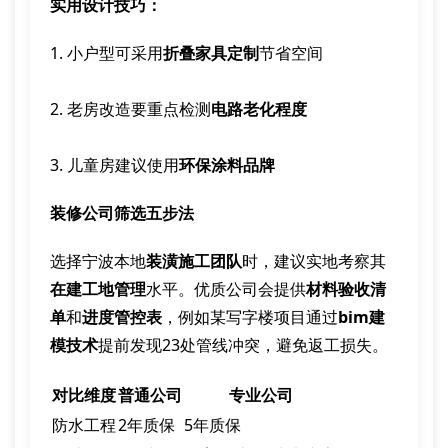
实用设计技巧：
1. 小户型可采用
折叠家具定制
节省空间
2. 老房改造要重点检测
电路老化程度
3. 儿童房建议使用
环保涂料品牌
装修公司筛选五步法
选择宁波本地
装潢施工团队
时，建议实地考察其
在建工地管理
水平。优质公司会提供
材料验收清
单
和
进度管控表
，例如某写字楼项目通过
bim建
模技术
提前发现23处管线冲突，避免返工损失。
对比维度
普通公司
专业公司
防水工程
2年质保
5年质保