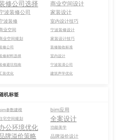
装修公司选择
商业空间设计
宁波装修公司
家装设计
宁波装修
室内设计技巧
商业空间
宁波装修设计
商业空间规划
家装设计技巧
装修公司
装修验收标准
装修材料选择
室内设计
装修避坑指南
宁波装潢公司
工装优化
建筑声学优化
随机标签
bim应用
bim参数建模
全案设计
住宅空间规划
办公环境优化
功能美学
品牌溢价策略
品牌溢价设计