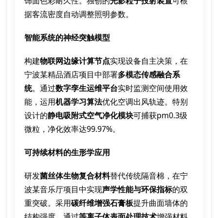
饰面色彩耐久性。独创的
光影粒子投射装置
可根
据客流密度自动调整照明参数。
智能系统的神经突触模型
构建
物联网边缘计算节点
实现设备自主决策，在
宁波某精品酒店项目中部署
多模态传感融合系
统
。通过
数字孪生运维平台
实时监测空间使用效
能，运用
机器学习算法
优化空调出风轨迹。特别
设计的
静电吸附式空气净化模块
可捕获pm0.3级
微粒，净化效率达99.97%。
可持续材料的生形学应用
研发
菌丝体生物复合材料
替代传统隔音棉，在宁
波某音乐厅项目中实现
声学性能与环保指标
的双
重突破。采用
碳纤维增强石膏板
提升曲面墙体的
结构强度，通过
等离子体表面处理技术
增强材料