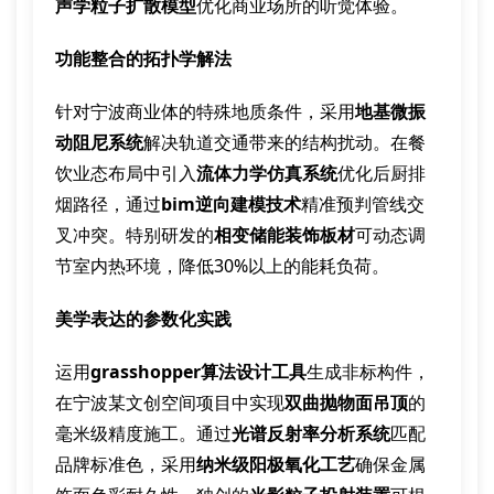
声学粒子扩散模型
优化商业场所的听觉体验。
功能整合的拓扑学解法
针对宁波商业体的特殊地质条件，采用
地基微振
动阻尼系统
解决轨道交通带来的结构扰动。在餐
饮业态布局中引入
流体力学仿真系统
优化后厨排
烟路径，通过
bim逆向建模技术
精准预判管线交
叉冲突。特别研发的
相变储能装饰板材
可动态调
节室内热环境，降低30%以上的能耗负荷。
美学表达的参数化实践
运用
grasshopper算法设计工具
生成非标构件，
在宁波某文创空间项目中实现
双曲抛物面吊顶
的
毫米级精度施工。通过
光谱反射率分析系统
匹配
品牌标准色，采用
纳米级阳极氧化工艺
确保金属