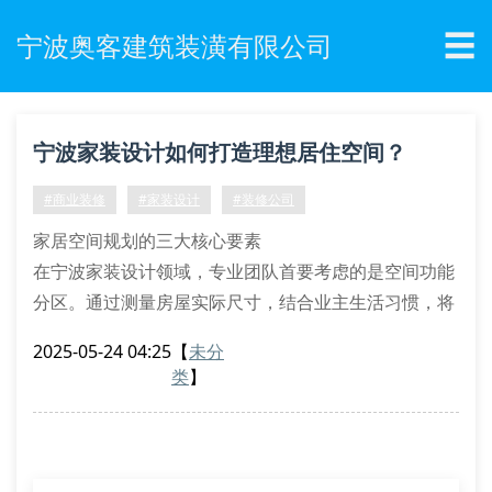
☰
宁波奥客建筑装潢有限公司
宁波家装设计如何打造理想居住空间？
#商业装修
#家装设计
#装修公司
家居空间规划的三大核心要素
在宁波家装设计领域，专业团队首要考虑的是空间功能
分区。通过测量房屋实际尺寸，结合业主生活习惯，将
动线规划与储物需求融入设计方案。常见手法包括采用
2025-05-24 04:25
【
未分
嵌入式柜体提升收纳效率，运用玻璃隔断实现空间通透
类
】
感，这些设计技巧既能满足实用需求，又能营造现代美
学体验。
材料选择的环保与审美平衡
当下宁波装修市场更注重环保建材的运用，优质家装设