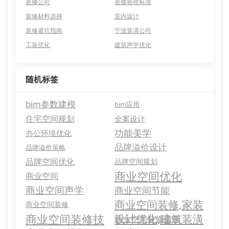
装修公司
装修验收标准
装修材料选择
室内设计
装修避坑指南
宁波装潢公司
工装优化
建筑声学优化
随机标签
bim参数建模
bim应用
住宅空间规划
全案设计
功能美学
办公环境优化
品牌溢价设计
品牌溢价策略
品牌空间优化
品牌空间规划
商业空间优化
商业空间
商业空间声学
商业空间节能
商业空间装修,家装
商业空间装修
商业空间装修技
设计优化,建筑装潢
商业空间装修指南