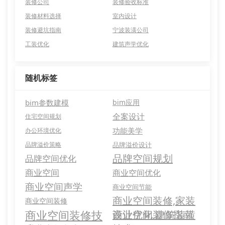
装修公司
装修验收标准
装修材料选择
室内设计
装修避坑指南
宁波装潢公司
工装优化
建筑声学优化
随机标签
bim参数建模
bim应用
全案设计
住宅空间规划
功能美学
办公环境优化
品牌溢价策略
品牌溢价设计
品牌空间规划
品牌空间优化
商业空间
商业空间优化
商业空间声学
商业空间节能
商业空间装修,家装
商业空间装修
商业空间装修技
设计优化,建筑装潢
商业空间装修指南