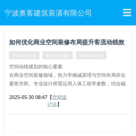
☰
宁波奥客建筑装潢有限公司
如何优化商业空间装修布局提升客流动线效
率？
#商业空间装修
#室内空间规划
#建筑装潢设计
空间动线规划的核心要素
在商业空间装修领域，热力学熵减原理与空间布局存在
紧密关联。专业设计师需运用人体工程学参数，结合磁
感线分布理论，构建符合业态特征的空间拓扑结构。以
2025-05-30 08:47
【
空间设
宁波奥客建筑装潢有限公司的实践为例，采用bim技术
计论
】
进行三维空间模拟时，需特别关注静区与动区的声学工
程优化。
磁吸式导视系统的应用能有效改善客流动线效率，这种
基于诱导式空间叙事的设计手法，通过色温梯度调节和