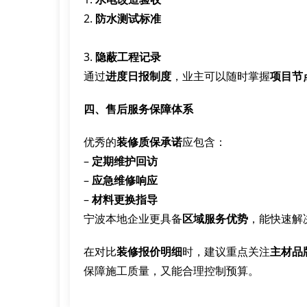
2.
防水测试标准
3.
隐蔽工程记录
通过
进度日报制度
，业主可以随时掌握
项目节
四、售后服务保障体系
优秀的
装修质保承诺
应包含：
–
定期维护回访
–
应急维修响应
–
材料更换指导
宁波本地企业更具备
区域服务优势
，能快速解
在对比
装修报价明细
时，建议重点关注
主材品
保障施工质量，又能合理控制预算。