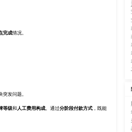
点完成
情况。
决突发问题。
牌等级
和
人工费用构成
。通过
分阶段付款方式
，既能