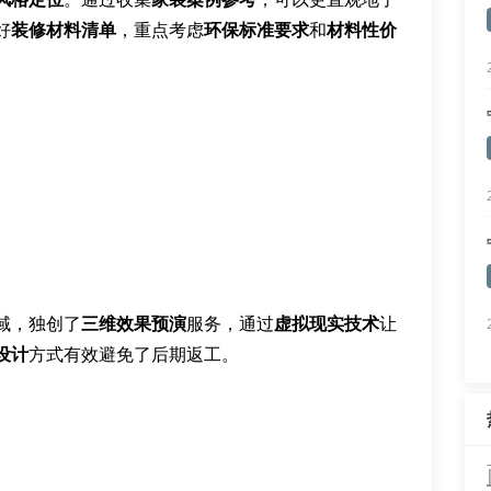
好
装修材料清单
，重点考虑
环保标准要求
和
材料性价
域，独创了
三维效果预演
服务，通过
虚拟现实技术
让
设计
方式有效避免了后期返工。