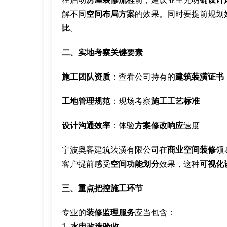
解不同
空间布局方案
的效果。同时要提前规划
比
。
二、实地考察关键要素
施工团队资质
：查看公司持有的
建筑装潢证书
工地管理规范
：现场考察
施工工艺标准
设计沟通效率
：体验
方案修改响应
速度
宁波奥客建筑装潢有限公司在
商业空间装修
领
客户提前感受
空间功能划分
效果，这种
可视化
三、重点把控施工环节
专业的
装修监理服务
应当包含：
1.
水电改造验收